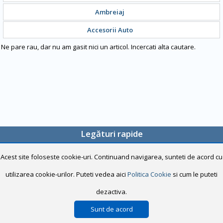
Ambreiaj
Accesorii Auto
Ne pare rau, dar nu am gasit nici un articol. Incercati alta cautare.
Legături rapide
Home
Acest site foloseste cookie-uri. Continuand navigarea, sunteti de acord cu
Despre noi
utilizarea cookie-urilor. Puteti vedea aici
Politica Cookie
si cum le puteti
Noutăți
dezactiva.
Contact
Sunt de acord
© 2015 HYUNDAI-PIESE |
Termeni și condiții
|
Politică de confidențialitate