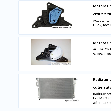
Motoras d
crdi 2.2 
Actuator te
FE 2.2, face
Motoras d
ACTUATOR 
971592e250
Radiator 
cutie au
Radiator A/
Fe CM 2.2 2
aftermarke