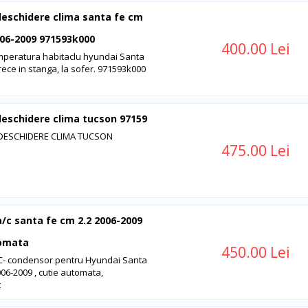
eschidere clima santa fe cm
2006-2009 971593k000
400.00 Lei
mperatura habitaclu hyundai Santa
 rece in stanga, la sofer. 971593k000
eschidere clima tucson 97159
DESCHIDERE CLIMA TUCSON
475.00 Lei
a/c santa fe cm 2.2 2006-2009
tomata
450.00 Lei
C- condensor pentru Hyundai Santa
006-2009 , cutie automata,
t