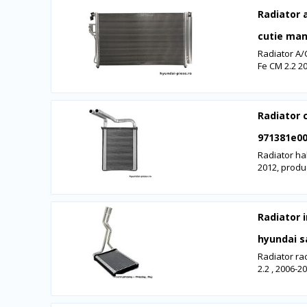
Radiator 
cutie ma
Radiator A/
Fe CM 2.2 2
Radiator 
971381e0
Radiator ha
2012, produ
Radiator i
hyundai s
Radiator ra
2.2 , 2006-2