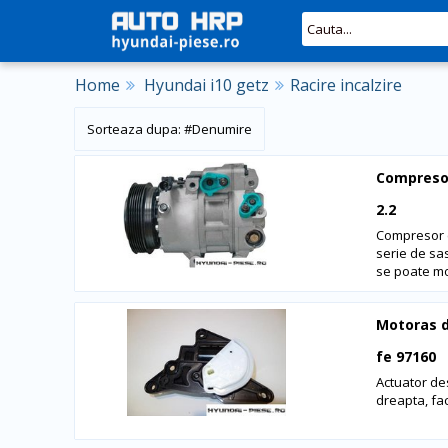
Home
Hyundai i10 getz
Racire incalzire
#
Denumire
Compresor
2.2
Compresor c
serie de sas
se poate mod
Motoras d
fe 97160
Actuator de
dreapta, fa