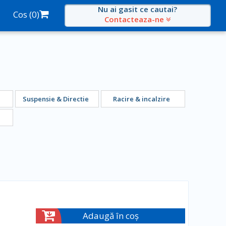
Nu ai gasit ce cautai?
Cos (
0
)
Contacteaza-ne
Suspensie & Directie
Racire & incalzire
Adaugă în coș