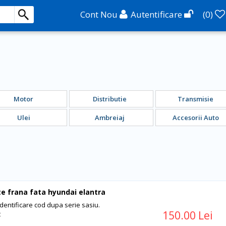
Cont Nou
Autentificare
(
0
)
Motor
Distributie
Transmisie
Ulei
Ambreiaj
Accesorii Auto
te frana fata hyundai elantra
Identificare cod dupa serie sasiu.
150.00 Lei
t