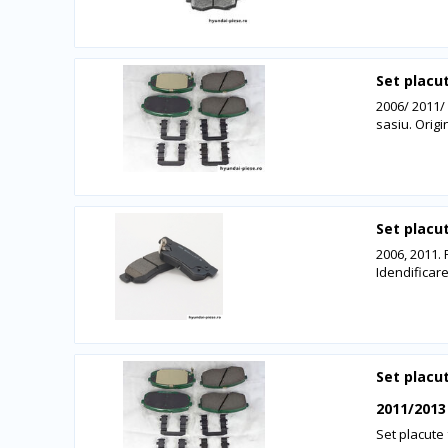
Set placu
2006/ 2011/
sasiu. Origi
Set placu
2006, 2011. 
Idendificar
Set placu
2011/2013
Set placute