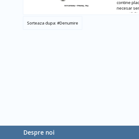
contine pla
necesar ser
compatibilit
#
Denumire
Despre noi