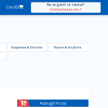
Nu ai gasit ce cautai?
Cos (
0
)
Contacteaza-ne
Suspensie & Directie
Racire & incalzire
Adaugă în coș