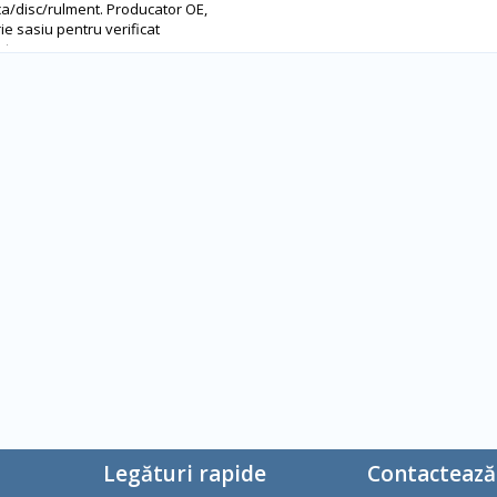
ca/disc/rulment. Producator OE,
ie sasiu pentru verificat
ate
Legături rapide
Contactează