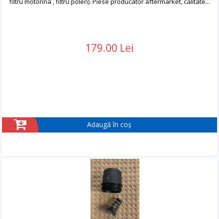
filtru motorina , filtru polen). Piese producator aftermarket, calitate...
179.00 Lei
Adaugă în coș